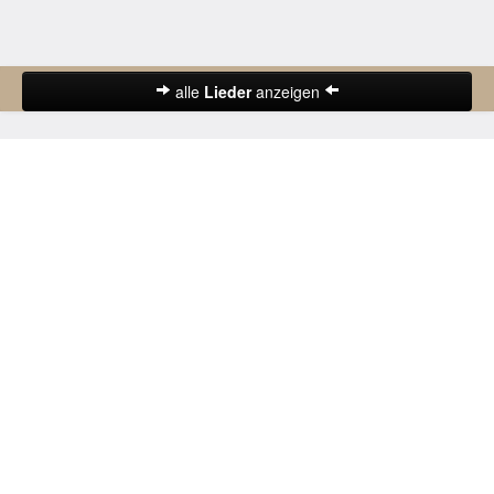
alle
Lieder
anzeigen
Abschiedslieder
Deutsche Lieder
Frühlingslieder
Gute-Nacht-Lieder
Herbstlieder
Hochzeitslieder
Karnevalslieder
Kinderlieder