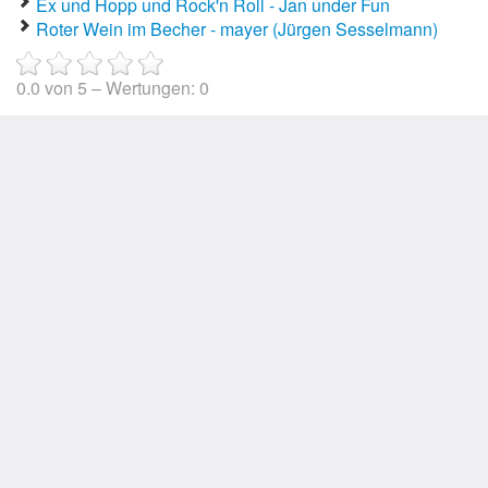
Ex und Hopp und Rock'n Roll - Jan under Fun
Roter Wein im Becher - mayer (Jürgen Sesselmann)
0.0
von
5
– Wertungen:
0