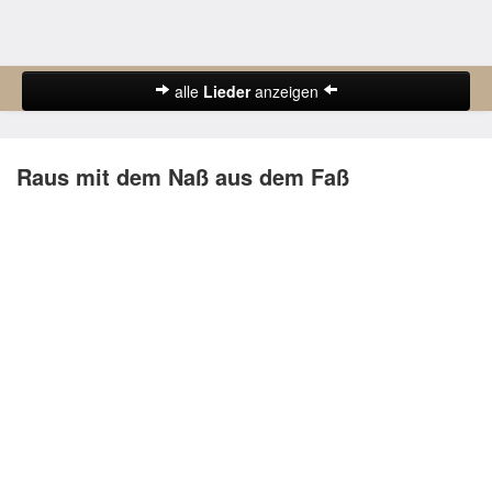
alle
Lieder
anzeigen
Abschiedslieder
Raus mit dem Naß aus dem Faß
Deutsche Lieder
Frühlingslieder
Gute-Nacht-Lieder
Herbstlieder
Hochzeitslieder
Karnevalslieder
Kinderlieder