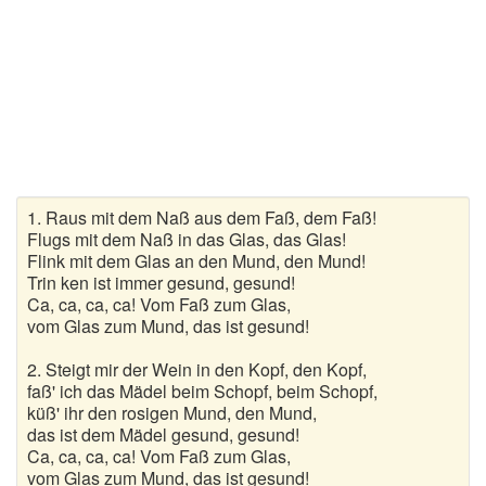
Kirchenlieder
Lagerfeuerlieder
Liebeslieder
Lustige Lieder
Romantische Lieder
1. Raus mit dem Naß aus dem Faß, dem Faß!
Schlaflieder
Flugs mit dem Naß in das Glas, das Glas!
Flink mit dem Glas an den Mund, den Mund!
Trin ken ist immer gesund, gesund!
Schöne Lieder
Ca, ca, ca, ca! Vom Faß zum Glas,
vom Glas zum Mund, das ist gesund!
Sommerlieder
2. Steigt mir der Wein in den Kopf, den Kopf,
Trauerlieder
faß' ich das Mädel beim Schopf, beim Schopf,
küß' ihr den rosigen Mund, den Mund,
Trinklieder
das ist dem Mädel gesund, gesund!
Ca, ca, ca, ca! Vom Faß zum Glas,
Volkslieder
vom Glas zum Mund, das ist gesund!