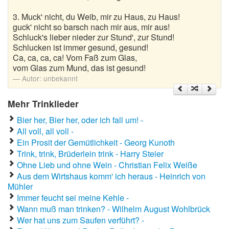
Wanderlieder
3. Muck' nicht, du Weib, mir zu Haus, zu Haus!
guck' nicht so barsch nach mir aus, mir aus!
Weihnachtslieder
Schluck's lieber nieder zur Stund', zur Stund!
Schlucken ist immer gesund, gesund!
Winterlieder
Ca, ca, ca, ca! Vom Faß zum Glas,
vom Glas zum Mund, das ist gesund!
Zufallslied
Autor:
unbekannt
Mehr Trinklieder
Suche
Bier her, Bier her, oder ich fall um! -
All voll, all voll -
Ein Prosit der Gemütlichkeit - Georg Kunoth
Trink, trink, Brüderlein trink - Harry Steier
Ohne Lieb und ohne Wein - Christian Felix Weiße
Aus dem Wirtshaus komm' ich heraus - Heinrich von
Mühler
Immer feucht sei meine Kehle -
Wann muß man trinken? - Wilhelm August Wohlbrück
Wer hat uns zum Saufen verführt? -