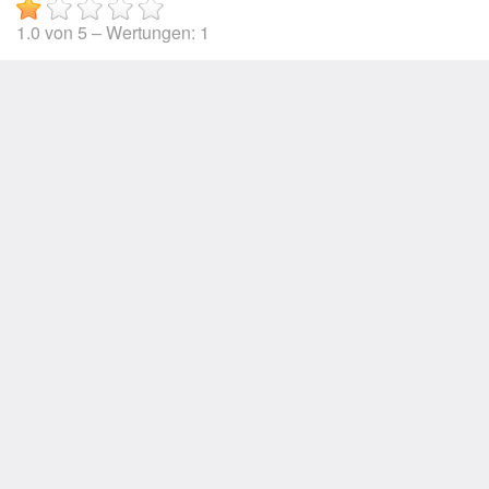
1.0
von
5
– Wertungen:
1