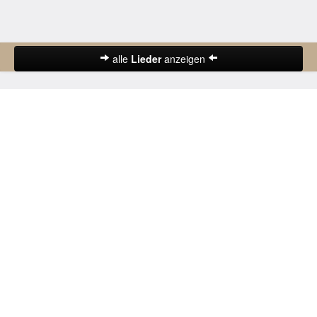
alle
Lieder
anzeigen
Abschiedslieder
Deutsche Lieder
Frühlingslieder
Gute-Nacht-Lieder
Herbstlieder
Hochzeitslieder
Karnevalslieder
Kinderlieder