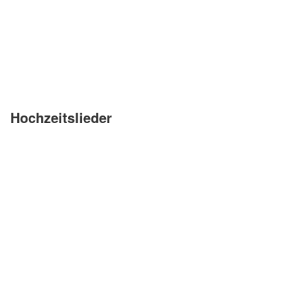
Kirchenlieder
Lagerfeuerlieder
Liebeslieder
Lustige Lieder
Hochzeitslieder
Romantische Lieder
Schlaflieder
Schöne Lieder
Sommerlieder
Trauerlieder
Trinklieder
Volkslieder