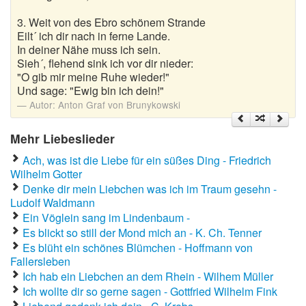
Wanderlieder
3. Weit von des Ebro schönem Strande
Eilt´ ich dir nach in ferne Lande.
Weihnachtslieder
In deiner Nähe muss ich sein.
Sieh´, flehend sink ich vor dir nieder:
Winterlieder
"O gib mir meine Ruhe wieder!"
Und sage: "Ewig bin ich dein!"
Zufallslied
Autor:
Anton Graf von Brunykowski
Mehr Liebeslieder
Suche
Ach, was ist die Liebe für ein süßes Ding - Friedrich
Wilhelm Gotter
Denke dir mein Liebchen was ich im Traum gesehn -
Ludolf Waldmann
Ein Vöglein sang im Lindenbaum -
Es blickt so still der Mond mich an - K. Ch. Tenner
Es blüht ein schönes Blümchen - Hoffmann von
Fallersleben
Ich hab ein Liebchen an dem Rhein - Wilhem Müller
Ich wollte dir so gerne sagen - Gottfried Wilhelm Fink