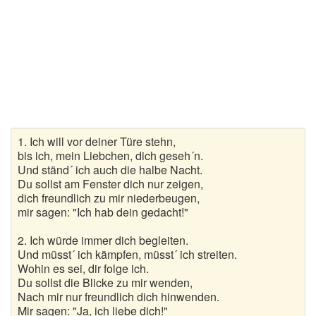
Kirchenlieder
Lagerfeuerlieder
Liebeslieder
Lustige Lieder
Romantische Lieder
1. Ich will vor deiner Türe stehn,
Schlaflieder
bis ich, mein Liebchen, dich geseh´n.
Und ständ´ ich auch die halbe Nacht.
Du sollst am Fenster dich nur zeigen,
Schöne Lieder
dich freundlich zu mir niederbeugen,
mir sagen: "Ich hab dein gedacht!"
Sommerlieder
2. Ich würde immer dich begleiten.
Trauerlieder
Und müsst´ ich kämpfen, müsst´ ich streiten.
Wohin es sei, dir folge ich.
Trinklieder
Du sollst die Blicke zu mir wenden,
Nach mir nur freundlich dich hinwenden.
Volkslieder
Mir sagen: "Ja, ich liebe dich!"