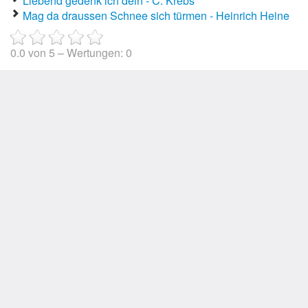
Liebend gedenk ich dein - C. Krebs
Mag da draussen Schnee sich türmen - Heinrich Heine
0.0
von
5
– Wertungen:
0