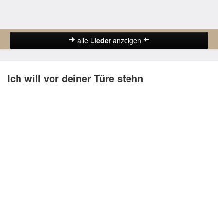
alle
Lieder
anzeigen
Abschiedslieder
Ich will vor deiner Türe stehn
Deutsche Lieder
Frühlingslieder
Gute-Nacht-Lieder
Herbstlieder
Hochzeitslieder
Karnevalslieder
Kinderlieder