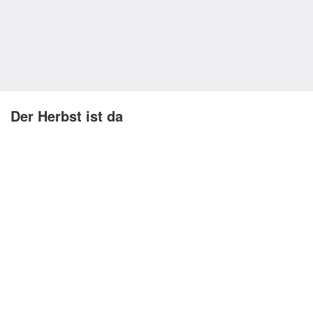
Kirchenlieder
Lagerfeuerlieder
Liebeslieder
Lustige Lieder
Der Herbst ist da
Romantische Lieder
Schlaflieder
Schöne Lieder
Sommerlieder
Trauerlieder
Trinklieder
Volkslieder