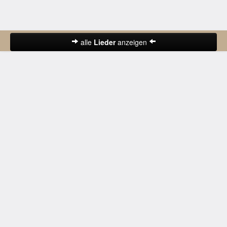
alle
Lieder
anzeigen
Abschiedslieder
Deutsche Lieder
Frühlingslieder
Gute-Nacht-Lieder
Herbstlieder
Hochzeitslieder
Karnevalslieder
Kinderlieder