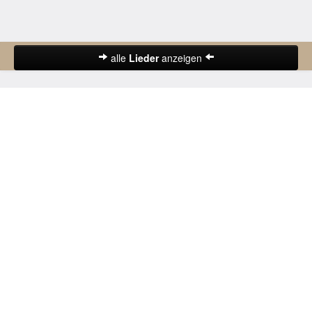
alle
Lieder
anzeigen
Abschiedslieder
Deutsche Lieder
Frühlingslieder
Gute-Nacht-Lieder
Herbstlieder
Hochzeitslieder
Karnevalslieder
Kinderlieder