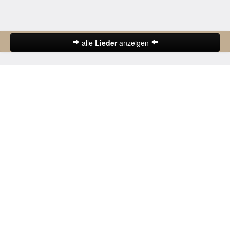
alle
Lieder
anzeigen
Abschiedslieder
Deutsche Lieder
Frühlingslieder
Gute-Nacht-Lieder
Herbstlieder
Hochzeitslieder
Karnevalslieder
Kinderlieder