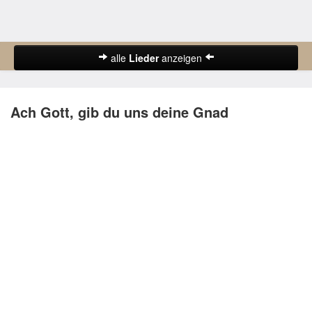
alle
Lieder
anzeigen
Abschiedslieder
Ach Gott, gib du uns deine Gnad
Deutsche Lieder
Frühlingslieder
Gute-Nacht-Lieder
Herbstlieder
Hochzeitslieder
Karnevalslieder
Kinderlieder