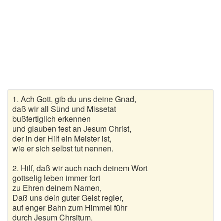
Kirchenlieder
Lagerfeuerlieder
Liebeslieder
Lustige Lieder
Romantische Lieder
1. Ach Gott, gib du uns deine Gnad,
Schlaflieder
daß wir all Sünd und Missetat
bußfertiglich erkennen
und glauben fest an Jesum Christ,
Schöne Lieder
der in der Hilf ein Meister ist,
wie er sich selbst tut nennen.
Sommerlieder
2. Hilf, daß wir auch nach deinem Wort
Trauerlieder
gottselig leben immer fort
zu Ehren deinem Namen,
Trinklieder
Daß uns dein guter Geist regier,
auf enger Bahn zum Himmel führ
Volkslieder
durch Jesum Chrsitum.