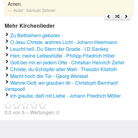
Amen.
Wanderlieder
Autor:
Samuel Zehner
Weihnachtslieder
Mehr Kirchenlieder
Winterlieder
Zu Bethlehem geboren -
O Jesu Christe, wahres Licht - Johann Heermann
Zufallslied
Leucht hell, Du Stern der Gnade - I.D.Sankey
Herr, meine Leibeshütte - Philipp Friedrich Hiller
Gott bei mir an jedem Orte - Christian Heinrich Zeller
Suche
Christe, du Schöpfer aller Welt - Theodor Kliefoth
Macht hoch die Tür - Georg Weissel
Wahrer Gott, wir glauben dir - Christoph Bernhard
Verspoell
Ich glaube, daß mit Liebe - Johann Friedrich Möller
0.0
von
5
– Wertungen:
0