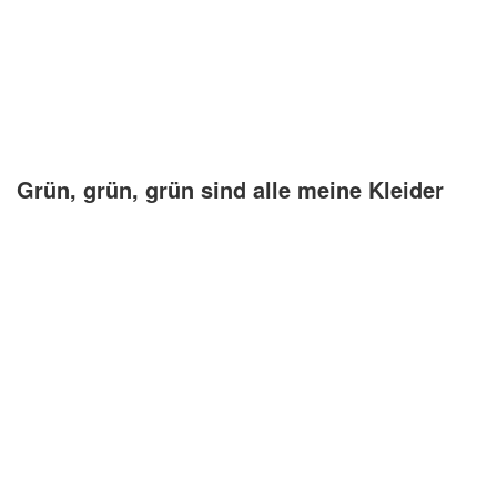
Kirchenlieder
Lagerfeuerlieder
Liebeslieder
Lustige Lieder
Grün, grün, grün sind alle meine Kleider
Romantische Lieder
Schlaflieder
Schöne Lieder
Sommerlieder
Trauerlieder
Trinklieder
Volkslieder