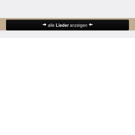
alle
Lieder
anzeigen
Abschiedslieder
Deutsche Lieder
Frühlingslieder
Gute-Nacht-Lieder
Herbstlieder
Hochzeitslieder
Karnevalslieder
Kinderlieder