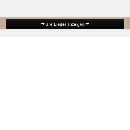
alle
Lieder
anzeigen
Abschiedslieder
Deutsche Lieder
Frühlingslieder
Gute-Nacht-Lieder
Herbstlieder
Hochzeitslieder
Karnevalslieder
Kinderlieder