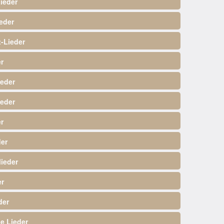
ieder
eder
-Lieder
r
ieder
ieder
r
der
ieder
er
der
e Lieder