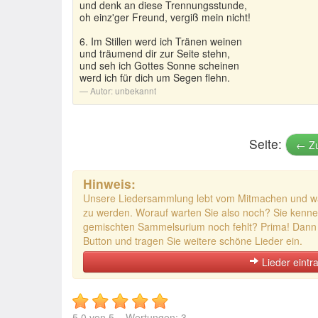
und denk an diese Trennungsstunde,
oh einz'ger Freund, vergiß mein nicht!
6. Im Stillen werd ich Tränen weinen
und träumend dir zur Seite stehn,
und seh ich Gottes Sonne scheinen
werd ich für dich um Segen flehn.
Autor:
unbekannt
Seite:
← Zu
Hinweis:
Unsere Liedersammlung lebt vom Mitmachen und wart
zu werden. Worauf warten Sie also noch? Sie kenne
gemischten Sammelsurium noch fehlt? Prima! Dann k
Button und tragen Sie weitere schöne Lieder ein.
Lieder eintr
5.0
von
5
– Wertungen:
3