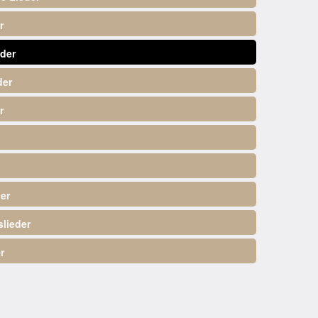
r
der
der
r
er
lieder
r