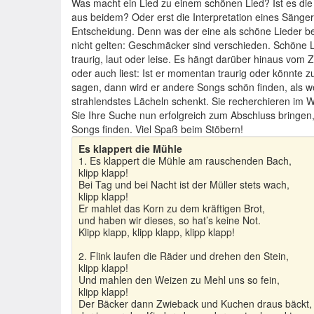
Was macht ein Lied zu einem schönen Lied? Ist es di
aus beidem? Oder erst die Interpretation eines Sängers
Entscheidung. Denn was der eine als schöne Lieder b
nicht gelten: Geschmäcker sind verschieden. Schöne Li
traurig, laut oder leise. Es hängt darüber hinaus vom 
oder auch liest: Ist er momentan traurig oder könnte z
sagen, dann wird er andere Songs schön finden, als we
strahlendstes Lächeln schenkt. Sie recherchieren i
Sie Ihre Suche nun erfolgreich zum Abschluss bringen
Songs finden. Viel Spaß beim Stöbern!
Es klappert die Mühle
1. Es klappert die Mühle am rauschenden Bach,
klipp klapp!
Bei Tag und bei Nacht ist der Müller stets wach,
klipp klapp!
Er mahlet das Korn zu dem kräftigen Brot,
und haben wir dieses, so hat’s keine Not.
Klipp klapp, klipp klapp, klipp klapp!
2. Flink laufen die Räder und drehen den Stein,
klipp klapp!
Und mahlen den Weizen zu Mehl uns so fein,
klipp klapp!
Der Bäcker dann Zwieback und Kuchen draus bäckt,