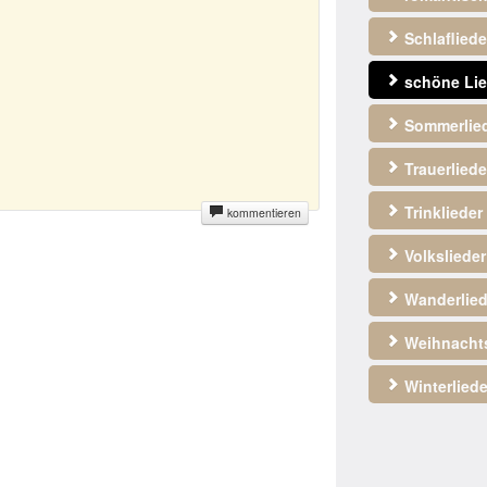
Schlafliede
schöne Lie
Sommerlie
Trauerliede
Trinklieder
kommentieren
Volkslieder
Wanderlied
Weihnachts
Winterliede