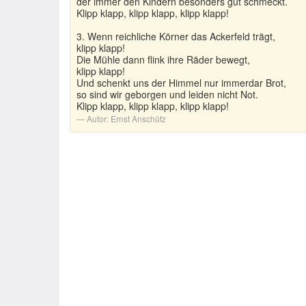
der immer den Kindern besonders gut schmeckt.
Klipp klapp, klipp klapp, klipp klapp!
3. Wenn reichliche Körner das Ackerfeld trägt,
klipp klapp!
Die Mühle dann flink ihre Räder bewegt,
klipp klapp!
Und schenkt uns der Himmel nur immerdar Brot,
so sind wir geborgen und leiden nicht Not.
Klipp klapp, klipp klapp, klipp klapp!
Autor:
Ernst Anschütz