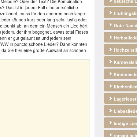
deutsche L
e Melodie? Oder der Text? Die Kombination
? Das ist in jedem Fall eine persönliche
Frühlingsli
ezeichnet, muss für den anderen noch lange
eder können kurz oder lang sein, lustig oder
Gute-Nacht
Zeitpunkt ab, an dem ein Mensch ein Lied hört
u jedem, der ihm begegnet, etwas total Fieses
Herbstliede
nn er gut gelaunt ist und jedem sein
m WWW in puncto schöne Lieder? Dann könnten
Hochzeitsl
, da Sie hier eine große Auswahl an schönen
Karnevalsl
Kinderliede
Kirchenlie
Lagerfeuerl
Liebeslied
lustige Lie
romantisch